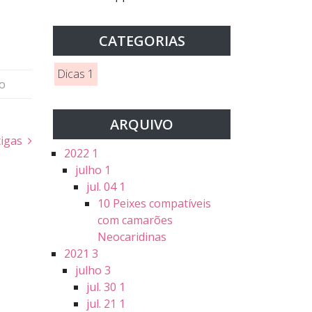
CATEGORIAS
Dicas
1
o
ARQUIVO
tigas
2022
1
julho
1
jul. 04
1
10 Peixes compatíveis
com camarões
Neocaridinas
2021
3
julho
3
jul. 30
1
jul. 21
1